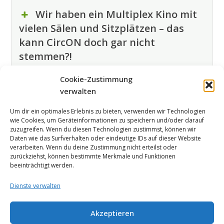
Wir haben ein Multiplex Kino mit
vielen Sälen und Sitzplätzen – das
kann CircON doch gar nicht
stemmen?!
Cookie-Zustimmung
Noch mehr Fragen?
Hier gibt es Antworten
.
verwalten
Um dir ein optimales Erlebnis zu bieten, verwenden wir Technologien
wie Cookies, um Geräteinformationen zu speichern und/oder darauf
zuzugreifen. Wenn du diesen Technologien zustimmst, können wir
Daten wie das Surfverhalten oder eindeutige IDs auf dieser Website
verarbeiten. Wenn du deine Zustimmung nicht erteilst oder
zurückziehst, können bestimmte Merkmale und Funktionen
beeinträchtigt werden.
CircON – Mehrweglösungen
Team
Impressum
Dienste verwalten
Akzeptieren
Datenschutzerklärung
Blog